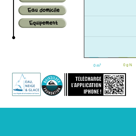
Plat avec un morceau de boeuf (>100gr).
Par exemple : steak-frite, hachis parmentier...
Frites Hamburger
Sandwich jambon-beurre
Sandwich oeuf-cruditÃ©-mayonnaise
Pizza
PÃ¢tes bolognaise
PÃ¢tes carbonara
3
0 g N
0 m
Dessert
Nombre de fo
Yahourt
Fromage pate molle
Camembert, roquefort...
Fromage pate dure
GruyÃ¨re, emmental...
Petit DÃ©jeuner
Nombre de fo
Tartines et bol de lait
2 tartines beurrÃ©es