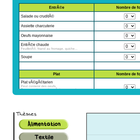
EntrÃ©e
Nombre de fo
Salade ou cruditÃ©
Assiette charcuterie
Oeufs mayonnaise
EntrÃ©e chaude
FeuilletÃ©, friand au fromage, quiche...
Soupe
Plat
Nombre de fo
Plat vÃ©gÃ©tarien
Peut contenir des oeufs.
Par exemple : omelette Ã la pomme de terre,
ratatouille, gratin de lÃ©gumes...
Plat avec un peu de poulet
Moins de 100 grammes de poulets.
Par exemple : riz cantonais, grosse salade avec
des Ã©mincÃ©s de poulets...
Classique avec poulet
Plat avec un morceau de poulet (>100gr).
Par exemple : cuisse de poulet avec un
accompagnement
Plat avec du boeuf