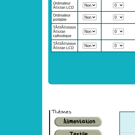
Ordinateur
Ã©cran LCD
Ordinateur
portable
TÃ©lÃ©vision
Ã©cran
cathodique
TÃ©lÃ©vision
Ã©cran LCD